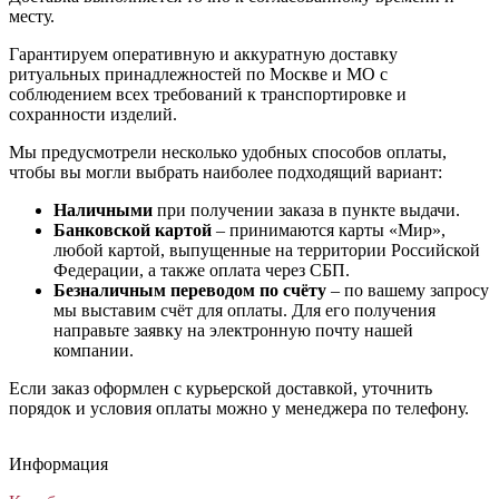
месту.
Гарантируем оперативную и аккуратную доставку
ритуальных принадлежностей по Москве и МО с
соблюдением всех требований к транспортировке и
сохранности изделий.
Мы предусмотрели несколько удобных способов оплаты,
чтобы вы могли выбрать наиболее подходящий вариант:
Наличными
при получении заказа в пункте выдачи.
Банковской картой
– принимаются карты «Мир»,
любой картой, выпущенные на территории Российской
Федерации, а также оплата через СБП.
Безналичным переводом по счёту
– по вашему запросу
мы выставим счёт для оплаты. Для его получения
направьте заявку на электронную почту нашей
компании.
Если заказ оформлен с курьерской доставкой, уточнить
порядок и условия оплаты можно у менеджера по телефону.
Траурный венок Авторский №18
Похоронный венок на гроб Стандарт №3
Ритуальный венок №61 из живых цветов
Ритуальный венок Элитный №20
Траурный венок Авторский №18
Похоронный венок на гроб Стандарт №3
Ритуальный венок №61 из живых цветов
Ритуальный венок Элитный №20
Траурный венок Авторский №18
Похоронный венок на гроб Стандарт №3
Ритуальный венок №61 из живых цветов
Ритуальный венок Элитный №20
Информация
Венки из искусственных цветов
Венки из искусственных цветов
Венки из живых цветов
Венки из искусственных цветов
17 500
4 200
74 000
6 500
₽
₽
₽
₽