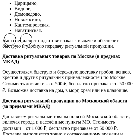
Царицыно,
Видное,
Домодедово,
Новокосино,
К
антемировская,
Нагатинская.
Наш специалист подготовит заказ к выдаче и обеспечит
Previous slide
Previous slide
Previous slide
Next slide
Next slide
Next slide
быструю и удобную передачу ритуальной продукции.
Доставка ритуальных товаров по Москве (в пределах
МКАД)
Осуществляем быструю и бережную доставку гробов, венков,
крестов и других ритуальных принадлежностей по Москве.
Стоимость доставки – от 500 ₽, бесплатно при заказе от 50 000
₽. Возможна доставка на дом, в морг, храм или на кладбище.
Доставка ритуальной продукции по Московской области
(за пределами МКАД)
Доставляем ритуальные товары по всей Московской области,
включая города и населённые пункты МО. Стоимость
доставки – от 1 000 ₽, бесплатно при заказе от 50 000 ₽.
Доставка выполняется точно к согласованному времени и