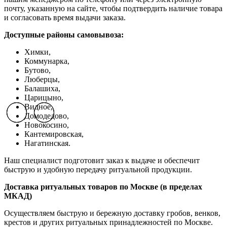
почту, указанную на сайте, чтобы подтвердить наличие товара
и согласовать время выдачи заказа.
Доступные районы самовывоза:
Химки,
Коммунарка,
Бутово,
Люберцы,
Балашиха,
Царицыно,
Видное,
Previous slide
Previous slide
Previous slide
Next slide
Next slide
Next slide
Домодедово,
Новокосино,
К
антемировская,
Нагатинская.
Наш специалист подготовит заказ к выдаче и обеспечит
быструю и удобную передачу ритуальной продукции.
Доставка ритуальных товаров по Москве (в пределах
МКАД)
Осуществляем быструю и бережную доставку гробов, венков,
крестов и других ритуальных принадлежностей по Москве.