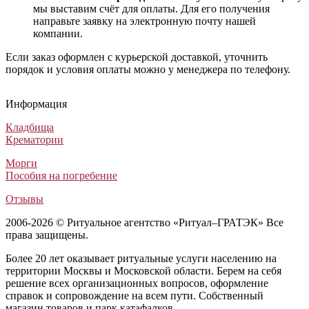
мы выставим счёт для оплаты. Для его получения
направьте заявку на электронную почту нашей
компании.
Если заказ оформлен с курьерской доставкой, уточнить
порядок и условия оплаты можно у менеджера по телефону.
Ритуальный венок Стандартный №5
Венок крест №8
Похоронный венок Элитный №5
Ритуальный венок Стандартный №2
Ритуальный венок Стандартный №5
Венок крест №8
Похоронный венок Элитный №5
Ритуальный венок Стандартный №2
Ритуальный венок Стандартный №5
Венок крест №8
Похоронный венок Элитный №5
Ритуальный венок Стандартный №2
Информация
Венки из искусственных цветов
Венки из искусственных цветов
Венки из искусственных цветов
Венки из искусственных цветов
3 800
11 600
6 500
3 800
₽
₽
₽
₽
Кладбища
Крематории
Морги
Пособия на погребение
Отзывы
2006-2026 © Ритуальное агентство «Ритуал–ГРАТЭК» Все
права защищены.
Более 20 лет оказывает ритуальные услуги населению на
территории Москвы и Московской области. Берем на себя
решение всех организационных вопросов, оформление
справок и сопровождение на всем пути. Собственный
магазин товаров и парк катафалков.