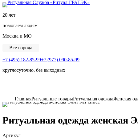
Ритуальная Служба «
20 лет
помогаем людям
Москва и МО
Все города
+7 (495) 182-85-99
+7 (977) 090-85-99
круглосуточно, без выходных
View Cart
Главная
Ритуальные товары
Ритуальная одежда
Женская од
Ритуальная одежда женская Э
Артикул