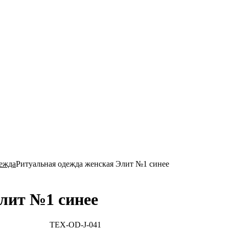
Ритуал-ГРАТЭК»
ежда
Ритуальная одежда женская Элит №1 синее
лит №1 синее
TEX-OD-J-041