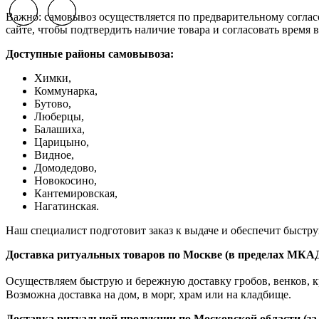
Previous slide
Previous slide
Next slide
Next slide
Важно: самовывоз осуществляется по предварительному соглас
сайте, чтобы подтвердить наличие товара и согласовать время в
Доступные районы самовывоза:
Химки,
Коммунарка,
Бутово,
Люберцы,
Балашиха,
Царицыно,
Видное,
Домодедово,
Новокосино,
К
антемировская,
Нагатинская.
Наш специалист подготовит заказ к выдаче и обеспечит быстр
Доставка ритуальных товаров по Москве (в пределах МКА
Осуществляем быструю и бережную доставку гробов, венков, кр
Возможна доставка на дом, в морг, храм или на кладбище.
Доставка ритуальной продукции по Московской области (з