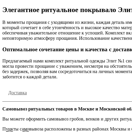
Элегантное ритуальное покрывало Эли
В моменты прощания с уходящими из жизни, каждая деталь име
который сочетает в себе утончённость и высокое качество мат
обеспечивая уважительное отношение к успошей. Комплект вклю
неповторимую атмосферу прощания. Использование качественн
Оптимальное сочетание цены и качества с достав
Предлагаемый нами комплект ритуальной одежды Элит №1 синег
могла провести прощание с уважением, несмотря на обстоятель
без задержек, позволяя вам сосредоточиться на личных момен
заботится о каждой детали.
Доставка
Самовывоз ритуальных товаров в Москве и Московской об
Вы можете оформить самовывоз гробов, венков и других риту
Пункты самовывоза расположены в разных районах Москвы и бл