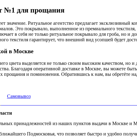
т №1 для прощания
ет значение. Ритуальное агентство предлагает эксклюзивный к
ериалов. Это покрывало, выполненное из премиального текстиля
чает в себя не только ритуальное покрывало для гроба, но и д
ого текстиля гарантирует, что внешний вид усопшей будет дос
кой в Москве
о цвета выделяется не только своим высоким качеством, но и 
ства. Благодаря оперативной доставке в Москве, вы можете быть
тах прощания и поминовения. Обратившись к нам, вы обретёте 
Самовывоз
ласти
альных принадлежностей из наших пунктов выдачи в Москве и М
ижайшего Подмосковья, что позволяет быстро и удобно получит