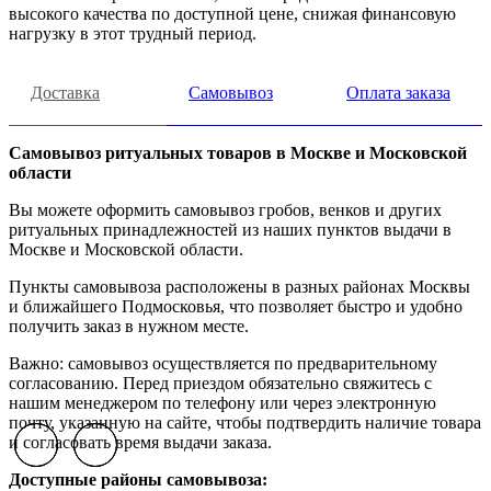
высокого качества по доступной цене, снижая финансовую
нагрузку в этот трудный период.
Доставка
Самовывоз
Оплата заказа
Самовывоз ритуальных товаров в Москве и Московской
области
Вы можете оформить самовывоз гробов, венков и других
ритуальных принадлежностей из наших пунктов выдачи в
Москве и Московской области.
Пункты самовывоза расположены в разных районах Москвы
и ближайшего Подмосковья, что позволяет быстро и удобно
получить заказ в нужном месте.
Важно: самовывоз осуществляется по предварительному
согласованию. Перед приездом обязательно свяжитесь с
нашим менеджером по телефону или через электронную
почту, указанную на сайте, чтобы подтвердить наличие товара
и согласовать время выдачи заказа.
Previous slide
Previous slide
Previous slide
Next slide
Next slide
Next slide
Доступные районы самовывоза: