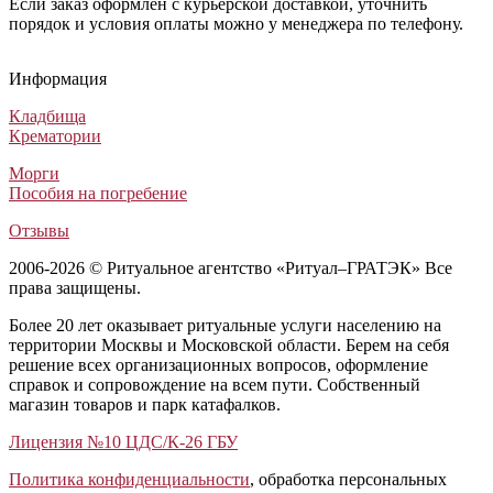
Если заказ оформлен с курьерской доставкой, уточнить
порядок и условия оплаты можно у менеджера по телефону.
Гроб Прима
Гроб Темный «Ритуал 1»
Гроб Бергамо Италия ФБ-6Т колода
Гроб Мусульманский Элит светлый
Гроб Прима
Гроб Темный «Ритуал 1»
Гроб Бергамо Италия ФБ-6Т колода
Гроб Мусульманский Элит светлый
Гроб Прима
Гроб Темный «Ритуал 1»
Гроб Бергамо Италия ФБ-6Т колода
Гроб Мусульманский Элит светлый
Информация
Лакированные гробы
Лакированные гробы
Лакированные гробы
Мусульманские гробы
100 980
34 800
62 000
46 640
₽
₽
₽
₽
Кладбища
Крематории
Морги
Пособия на погребение
Отзывы
2006-2026 © Ритуальное агентство «Ритуал–ГРАТЭК» Все
права защищены.
Более 20 лет оказывает ритуальные услуги населению на
территории Москвы и Московской области. Берем на себя
решение всех организационных вопросов, оформление
справок и сопровождение на всем пути. Собственный
магазин товаров и парк катафалков.
Лицензия №10 ЦДС/К-26 ГБУ
Политика конфиденциальности
, обработка персональных