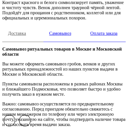
Контраст красного и белого символизирует память, уважение
и чистоту чувств. Венок дополнен траурной чёрной лентой.
Подойдёт для прощания с родственником, коллегой или для
официальных и церемониальных похорон.
Доставка
Самовывоз
Оплата заказа
Самовывоз ритуальных товаров в Москве и Московской
области
Вы можете оформить самовывоз гробов, венков и других
ритуальных принадлежностей из наших пунктов выдачи в
Москве и Московской области.
Пункты самовывоза расположены в разных районах Москвы
и ближайшего Подмосковья, что позволяет быстро и удобно
получить заказ в нужном месте.
Важно: самовывоз осуществляется по предварительному
согласованию. Перед приездом обязательно свяжитесь с
нашим менеджером по телефону или через электронную
почту, указанную на сайте, чтобы подтвердить наличие товара
Previous slide
Previous slide
Previous slide
Next slide
Next slide
Next slide
и согласовать время выдачи заказа.