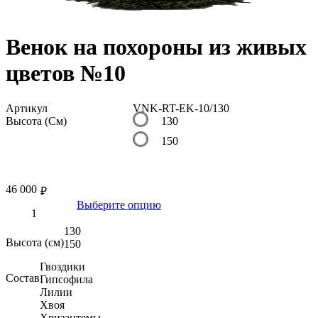
Венок на похороны из живых
цветов №10
Артикул
VNK-RT-EK-10/130
Высота (См)
130
150
46 000
₽
Выберите опцию
130
Высота (см)
150
Гвоздики
Состав
Гипсофила
Лилии
Хвоя
Хризантемы