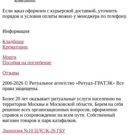
компании.
Если заказ оформлен с курьерской доставкой, уточнить
порядок и условия оплаты можно у менеджера по телефону.
Гроб Комбинированный ФК-4Б золотой (ША Комби - Тесеро)
Гроб «Aurora» Сиена Колода 4-гранный
Гроб М-15
Гроб ИЖ 3 ольха мат
Гроб Комбинированный ФК-4Б золотой (ША Комби - Тесер
Гроб «Aurora» Сиена Колода 4-гранный
Гроб М-15
Гроб ИЖ 3 ольха мат
Гроб Комбинированный ФК-4Б золотой (ША Комби - Тесеро)
Гроб «Aurora» Сиена Колода 4-гранный
Гроб М-15
Гроб ИЖ 3 ольха мат
Информация
Комбинированные гробы
Лакированные гробы
Лакированные гробы
Лакированные гробы
30 000
46 000
67 500
25 400
₽
₽
₽
₽
Кладбища
Крематории
Морги
Пособия на погребение
Отзывы
2006-2026 © Ритуальное агентство «Ритуал–ГРАТЭК» Все
права защищены.
Более 20 лет оказывает ритуальные услуги населению на
территории Москвы и Московской области. Берем на себя
решение всех организационных вопросов, оформление
справок и сопровождение на всем пути. Собственный
магазин товаров и парк катафалков.
Лицензия №10 ЦДС/К-26 ГБУ