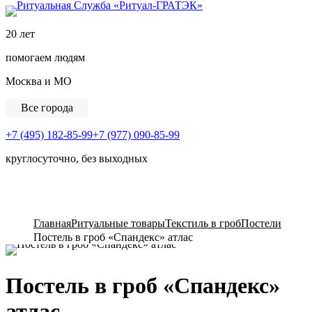
Ритуальная Служба «
20 лет
помогаем людям
Москва и МО
Все города
+7 (495) 182-85-99
+7 (977) 090-85-99
круглосуточно, без выходных
View Cart
Главная
Ритуальные товары
Текстиль в гроб
Постели
Постель в гроб «Спандекс» атлас
Постель в гроб «Спандекс»
атлас