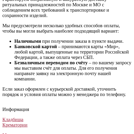
ритуальных принадлежностей по Москве и МО с
соблюдением всех требований к транспортировке и
сохранности изделий.
Мы предусмотрели несколько удобных способов оплаты,
чтобы вы могли выбрать наиболее подходящий вариант:
Наличными
при получении заказа в пункте выдачи.
Банковской картой
– принимаются карты «Мир»,
любой картой, выпущенные на территории Российской
Федерации, а также оплата через СБП.
Безналичным переводом по счёту
– по вашему запросу
мы выставим счёт для оплаты. Для его получения
направьте заявку на электронную почту нашей
компании.
Если заказ оформлен с курьерской доставкой, уточнить
порядок и условия оплаты можно у менеджера по телефону.
Гроб «Mari»
Гроб Аполло
Гроб Мусульманский обитый тканью шёлк
Гроб А3 Экономик глянцевый
Гроб «Mari»
Гроб Аполло
Гроб Мусульманский обитый тканью шёлк
Гроб А3 Экономик глянцевый
Гроб «Mari»
Гроб Аполло
Гроб Мусульманский обитый тканью шёлк
Гроб А3 Экономик глянцевый
Информация
Гробы обитые тканью
Лакированные гробы
Мусульманские гробы
Лакированные гробы
24 600
79 420
17 750
45 000
₽
₽
₽
₽
Кладбища
Крематории