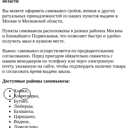
области
Вы можете оформить самовывоз гробов, венков и других
ритуальных принадлежностей из наших пунктов выдачи в
Москве и Московской области.
Пункты самовывоза расположены в разных районах Москвы
и ближайшего Подмосковья, что позволяет быстро и удобно
получить заказ в нужном месте.
Важно: самовывоз осуществляется по предварительному
согласованию. Перед приездом обязательно свяжитесь с
нашим менеджером по телефону или через электронную
почту, указанную на сайте, чтобы подтвердить наличие товара
и согласовать время выдачи заказа.
Доступные районы самовывоза:
Химки,
Previous slide
Previous slide
Previous slide
Next slide
Next slide
Next slide
Коммунарка,
Бутово,
Люберцы,
Балашиха,
Царицыно,
Видное,
Домодедово,