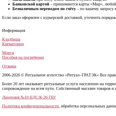
Банковской картой
– принимаются карты «Мир», любой 
Безналичным переводом по счёту
– по вашему запросу 
Если заказ оформлен с курьерской доставкой, уточнить порядо
Гроб Америка ФА-2
Гроб Delaware (светлый орех)
Гроб Испания
Гроб Элит №2
Гроб Америка ФА-2
Гроб Delaware (светлый орех)
Гроб Испания
Гроб Элит №2
Гроб Америка ФА-2
Гроб Delaware (светлый орех)
Гроб Испания
Гроб Элит №2
Информация
Элитные гробы
Элитные гробы
Элитные гробы
Элитные гробы
170 990
287 000
193 800
331 000
₽
₽
₽
₽
Кладбища
Крематории
Морги
Пособия на погребение
Отзывы
2006-2026 © Ритуальное агентство «Ритуал–ГРАТЭК» Все пра
Более 20 лет оказывает ритуальные услуги населению на терр
сопровождение на всем пути. Собственный магазин товаров и 
Лицензия №10 ЦДС/К-26 ГБУ
Политика конфиденциальности
, обработка персональных данн
Открыть отзывы