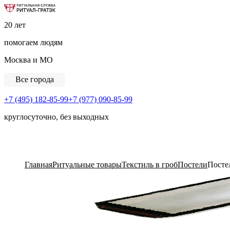
Ритуальная Служба «Ритуал-ГРАТЭК»
20 лет
помогаем людям
Москва и МО
Все города
+7 (495) 182-85-99
+7 (977) 090-85-99
круглосуточно, без выходных
View Cart
Главная
Ритуальные товары
Текстиль в гроб
Постели
Посте