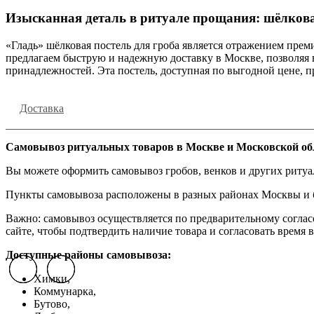
Изысканная деталь в ритуале прощания: шёлкова
«Гладь» шёлковая постель для гроба является отражением прем
предлагаем быструю и надежную доставку в Москве, позволяя 
принадлежностей. Эта постель, доступная по выгодной цене, 
Доставка
Самовывоз ритуальных товаров в Москве и Московской об
Вы можете оформить самовывоз гробов, венков и других риту
Пункты самовывоза расположены в разных районах Москвы и бл
Важно: самовывоз осуществляется по предварительному соглас
сайте, чтобы подтвердить наличие товара и согласовать время в
Доступные районы самовывоза:
Previous slide
Previous slide
Previous slide
Next slide
Next slide
Next slide
Химки,
Коммунарка,
Бутово,