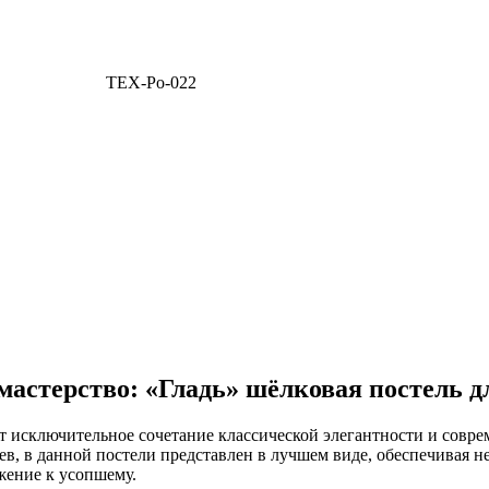
TEX-Po-022
астерство: «Гладь» шёлковая постель д
ет исключительное сочетание классической элегантности и совр
, в данной постели представлен в лучшем виде, обеспечивая не
жение к усопшему.