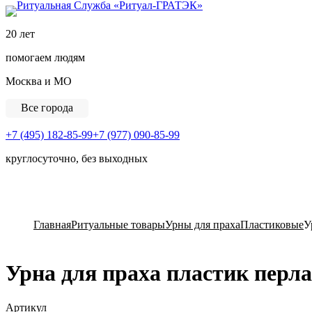
Ритуальная Служба «
20 лет
помогаем людям
Москва и МО
Все города
+7 (495) 182-85-99
+7 (977) 090-85-99
круглосуточно, без выходных
View Cart
Главная
Ритуальные товары
Урны для праха
Пластиковые
У
Урна для праха пластик перл
Артикул