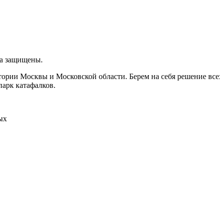
ва защищены.
итории Москвы и Московской области. Берем на себя решение вс
парк катафалков.
ых