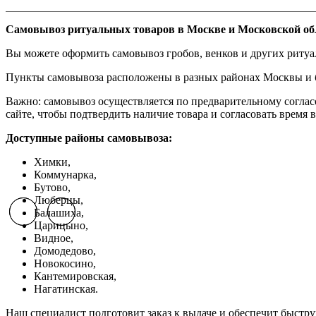
Самовывоз ритуальных товаров в Москве и Московской об
Вы можете оформить самовывоз гробов, венков и других риту
Пункты самовывоза расположены в разных районах Москвы и бл
Важно: самовывоз осуществляется по предварительному соглас
сайте, чтобы подтвердить наличие товара и согласовать время в
Доступные районы самовывоза:
Химки,
Коммунарка,
Бутово,
Люберцы,
Балашиха,
Previous slide
Previous slide
Next slide
Next slide
Царицыно,
Видное,
Домодедово,
Новокосино,
К
антемировская,
Нагатинская.
Наш специалист подготовит заказ к выдаче и обеспечит быстр