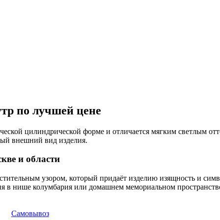
утр по лучшей цене
ической цилиндрической форме и отличается мягким светлым от
ный внешний вид изделия.
кве и области
стительным узором, который придаёт изделию изящность и симв
я в нише колумбария или домашнем мемориальном пространстве.
Самовывоз