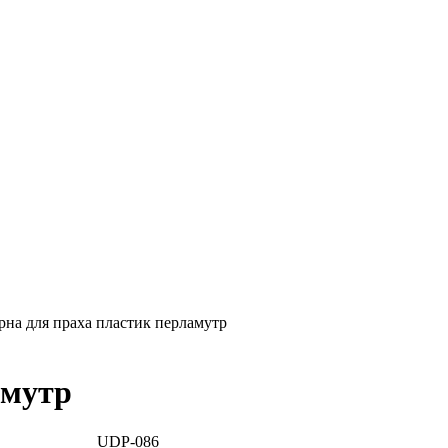
Ритуал-ГРАТЭК»
рна для праха пластик перламутр
амутр
UDP-086