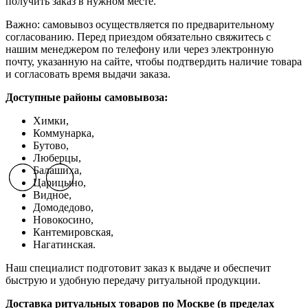
получить заказ в нужном месте.
Важно: самовывоз осуществляется по предварительному
согласованию. Перед приездом обязательно свяжитесь с
нашим менеджером по телефону или через электронную
почту, указанную на сайте, чтобы подтвердить наличие товара
и согласовать время выдачи заказа.
Доступные районы самовывоза:
Химки,
Коммунарка,
Бутово,
Люберцы,
Балашиха,
Previous slide
Previous slide
Next slide
Next slide
Царицыно,
Видное,
Домодедово,
Новокосино,
К
антемировская,
Нагатинская.
Наш специалист подготовит заказ к выдаче и обеспечит
быструю и удобную передачу ритуальной продукции.
Доставка ритуальных товаров по Москве (в пределах