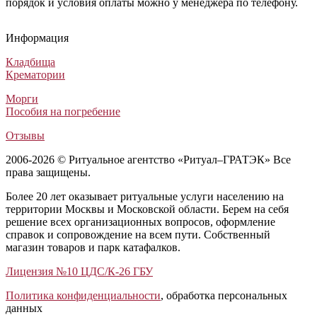
порядок и условия оплаты можно у менеджера по телефону.
Ритуальный венок №58 из живых цветов
Похоронный венок Заказной №53
Траурный венок Авторский №17
Похоронный венок Стандартный №4 из искусственных цветов
Ритуальный венок №58 из живых цветов
Похоронный венок Заказной №53
Траурный венок Авторский №17
Похоронный венок Стандартный №4 из искусственных цв
Ритуальный венок №58 из живых цветов
Похоронный венок Заказной №53
Траурный венок Авторский №17
Похоронный венок Стандартный №4 из искусственных цветов
Информация
Венки из живых цветов
Венки из искусственных цветов
Венки из искусственных цветов
Венки из искусственных цветов
74 000
5 000
17 500
3 800
₽
₽
₽
₽
Кладбища
Крематории
Морги
Пособия на погребение
Отзывы
2006-2026 © Ритуальное агентство «Ритуал–ГРАТЭК» Все
права защищены.
Более 20 лет оказывает ритуальные услуги населению на
территории Москвы и Московской области. Берем на себя
решение всех организационных вопросов, оформление
справок и сопровождение на всем пути. Собственный
магазин товаров и парк катафалков.
Лицензия №10 ЦДС/К-26 ГБУ
Политика конфиденциальности
, обработка персональных
данных