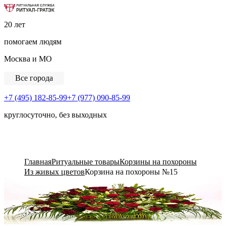
Ритуальная Служба «Ритуал-ГРАТЭК»
20 лет
помогаем людям
Москва и МО
Все города
+7 (495) 182-85-99
+7 (977) 090-85-99
круглосуточно, без выходных
View Cart
Главная
Ритуальные товары
Корзины на похороны
Из живых цветов
Корзина на похороны №15