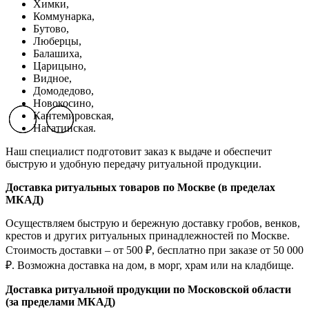
Химки,
Коммунарка,
Бутово,
Люберцы,
Балашиха,
Царицыно,
Видное,
Домодедово,
Новокосино,
К
антемировская,
Previous slide
Previous slide
Previous slide
Next slide
Next slide
Next slide
Нагатинская.
Наш специалист подготовит заказ к выдаче и обеспечит
быструю и удобную передачу ритуальной продукции.
Доставка ритуальных товаров по Москве (в пределах
МКАД)
Осуществляем быструю и бережную доставку гробов, венков,
крестов и других ритуальных принадлежностей по Москве.
Стоимость доставки – от 500 ₽, бесплатно при заказе от 50 000
₽. Возможна доставка на дом, в морг, храм или на кладбище.
Доставка ритуальной продукции по Московской области
(за пределами МКАД)