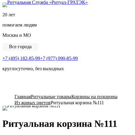
Ритуальная Служба «
20 лет
помогаем людям
Москва и МО
Все города
+7 (495) 182-85-99
+7 (977) 090-85-99
круглосуточно, без выходных
View Cart
Главная
Ритуальные товары
Корзины на похороны
Из живых цветов
Ритуальная корзина №111
Ритуальная корзина №111