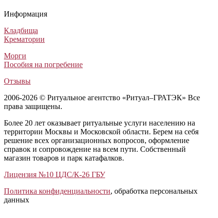
Ритуальный венок на гроб №17
Траурный венок Авторский №16
Похоронный венок Заказной №29
Похоронный венок для возложения №1
Ритуальный венок на гроб №17
Траурный венок Авторский №16
Похоронный венок Заказной №29
Похоронный венок для возложения №1
Ритуальный венок на гроб №17
Траурный венок Авторский №16
Похоронный венок Заказной №29
Похоронный венок для возложения №1
Информация
Венки из живых цветов
Венки из искусственных цветов
Венки из искусственных цветов
Венки из искусственных цветов
40 000
17 500
5 000
6 500
₽
₽
₽
₽
Кладбища
Крематории
Морги
Пособия на погребение
Отзывы
2006-2026 © Ритуальное агентство «Ритуал–ГРАТЭК» Все
права защищены.
Более 20 лет оказывает ритуальные услуги населению на
территории Москвы и Московской области. Берем на себя
решение всех организационных вопросов, оформление
справок и сопровождение на всем пути. Собственный
магазин товаров и парк катафалков.
Лицензия №10 ЦДС/К-26 ГБУ
Политика конфиденциальности
, обработка персональных
данных
Открыть отзывы