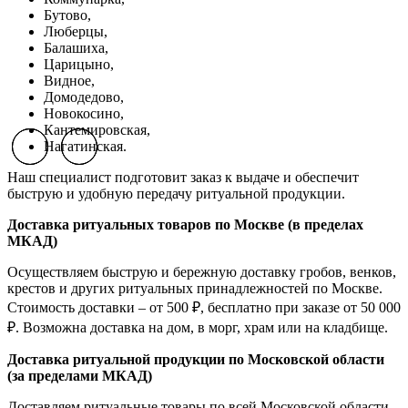
Бутово,
Люберцы,
Балашиха,
Царицыно,
Видное,
Домодедово,
Новокосино,
К
антемировская,
Нагатинская.
Previous slide
Previous slide
Previous slide
Next slide
Next slide
Next slide
Наш специалист подготовит заказ к выдаче и обеспечит
быструю и удобную передачу ритуальной продукции.
Доставка ритуальных товаров по Москве (в пределах
МКАД)
Осуществляем быструю и бережную доставку гробов, венков,
крестов и других ритуальных принадлежностей по Москве.
Стоимость доставки – от 500 ₽, бесплатно при заказе от 50 000
₽. Возможна доставка на дом, в морг, храм или на кладбище.
Доставка ритуальной продукции по Московской области
(за пределами МКАД)
Доставляем ритуальные товары по всей Московской области,