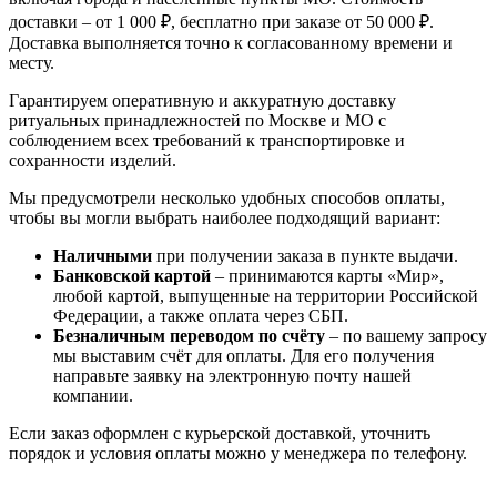
доставки – от 1 000 ₽, бесплатно при заказе от 50 000 ₽.
Доставка выполняется точно к согласованному времени и
месту.
Гарантируем оперативную и аккуратную доставку
ритуальных принадлежностей по Москве и МО с
соблюдением всех требований к транспортировке и
сохранности изделий.
Мы предусмотрели несколько удобных способов оплаты,
чтобы вы могли выбрать наиболее подходящий вариант:
Наличными
при получении заказа в пункте выдачи.
Банковской картой
– принимаются карты «Мир»,
любой картой, выпущенные на территории Российской
Федерации, а также оплата через СБП.
Безналичным переводом по счёту
– по вашему запросу
мы выставим счёт для оплаты. Для его получения
направьте заявку на электронную почту нашей
компании.
Если заказ оформлен с курьерской доставкой, уточнить
порядок и условия оплаты можно у менеджера по телефону.
Ритуальный венок Заказной №42
Венок крест №8
Ритуальный венок №52 из живых цветов
Похоронный венок №24 из живых цветов
Ритуальный венок Заказной №42
Венок крест №8
Ритуальный венок №52 из живых цветов
Похоронный венок №24 из живых цветов