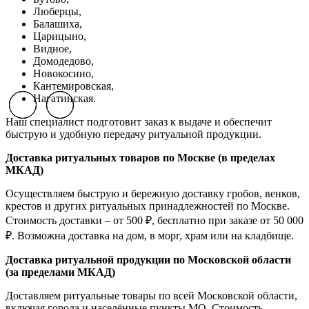
Люберцы,
Балашиха,
Царицыно,
Видное,
Домодедово,
Новокосино,
К
антемировская,
Нагатинская.
Previous slide
Previous slide
Previous slide
Next slide
Next slide
Next slide
Наш специалист подготовит заказ к выдаче и обеспечит
быструю и удобную передачу ритуальной продукции.
Доставка ритуальных товаров по Москве (в пределах
МКАД)
Осуществляем быструю и бережную доставку гробов, венков,
крестов и других ритуальных принадлежностей по Москве.
Стоимость доставки – от 500 ₽, бесплатно при заказе от 50 000
₽. Возможна доставка на дом, в морг, храм или на кладбище.
Доставка ритуальной продукции по Московской области
(за пределами МКАД)
Доставляем ритуальные товары по всей Московской области,
включая города и населённые пункты МО. Стоимость