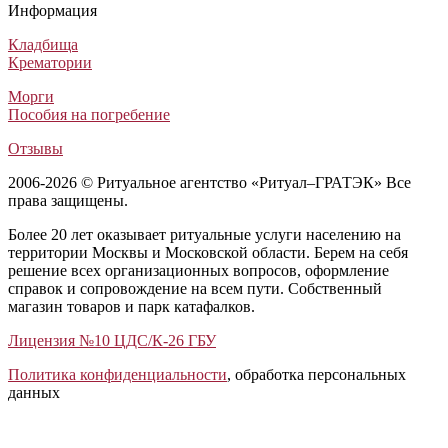
Ритуальный венок Заказной №42
Венок крест №8
Ритуальный венок №52 из живых цветов
Похоронный венок №24 из живых цветов
Информация
Венки из искусственных цветов
Венки из искусственных цветов
Венки из живых цветов
Венки из живых цветов
5 000
11 600
30 000
30 000
₽
₽
₽
₽
Кладбища
Крематории
Морги
Пособия на погребение
Отзывы
2006-2026 © Ритуальное агентство «Ритуал–ГРАТЭК» Все
права защищены.
Более 20 лет оказывает ритуальные услуги населению на
территории Москвы и Московской области. Берем на себя
решение всех организационных вопросов, оформление
справок и сопровождение на всем пути. Собственный
магазин товаров и парк катафалков.
Лицензия №10 ЦДС/К-26 ГБУ
Политика конфиденциальности
, обработка персональных
данных
Открыть отзывы
Закрыть панель