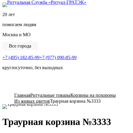
Ритуальная Служба «
20 лет
помогаем людям
Москва и МО
Все города
+7 (495) 182-85-99
+7 (977) 090-85-99
круглосуточно, без выходных
View Cart
Главная
Ритуальные товары
Корзины на похороны
Из живых цветов
Траурная корзина №3333
Траурная корзина №3333